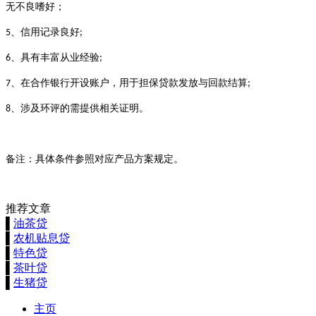
无不良嗜好；
信用记录良好
5、
;
具有丰富从业经验
6、
;
在合作银行开设账户，用于担保贷款发放与回款结算
7、
;
涉及环评的需提供相关证明。
8、
备注：具体条件参照对应产品方案规定。
推荐文章
▌
油茶贷
▌
农机贴息贷
▌
特色贷
▌
茶叶贷
▌
生猪贷
主页