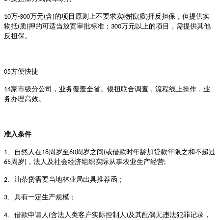
万
万元
含
的项目原则上不要求实物抵
质
押反担保，但提供实
10
-300
(
)
(
)
物抵
质
押的可适当放宽审批标准；
万元以上的项目，需提供其他
(
)
300
反担保。
方便快捷
05
家市级分公司，业务覆盖全省。银担联合调查，流程线上操作，业
14
务办理高效。
准
入
条件
自然人在
周岁至
周岁之间
或借款时年龄加贷款年限之和不超过
1、
18
60
(
周岁
，法人及社会经济组织实际从事农业生产经营
65
)
;
油茶贷需要当地林业局出具推荐函；
2、
具有一定生产规模；
3、
借款申请人
含法人类客户实际控制人
及其配偶无违法犯罪记录，
4、
(
)