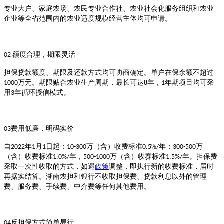
专业大户、家庭农场、农民专业合作社、农业社会化服务组织和农业
企业等全省范围内的农业适度规模经营主体均可申请。
额度合理，期限灵活
02
担保贷款额度、期限及还款方式均可协商确定。单户在保余额不超过
万元。期限贴合农业生产周期，最长可达
年，
年期项目均可采
1000
8
1
用
年循环授信模式。
3
费用低廉，明码实价
0
3
自
年
月
日起：
万（含）收费标准
年；
万
2022
1
1
10-300
0.5%/
300-500
（含）收费标准
年，
万（含）收赛标准
年。担保费
1.0%/
500-1000
1.5%/
采取一次性收取的方式，如遇
政策
调整，即执行新的收费标准，届时
再据实结算。湖南农担和银行不收取担保费、贷款利息以外的管理
费、服务费、手续费、中介费等任何其他费用。
反担保方式简单易行
04