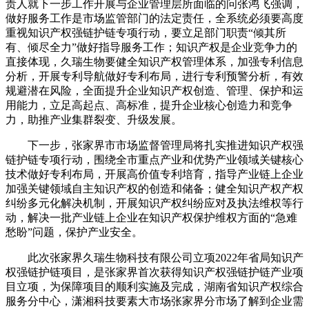
责人就下一步工作开展与企业管理层所面临的问张鸿飞强调，
做好服务工作是市场监管部门的法定责任，全系统必须要高度
重视知识产权强链护链专项行动，要立足部门职责“倾其所
有、倾尽全力”做好指导服务工作；知识产权是企业竞争力的
直接体现，久瑞生物要健全知识产权管理体系，加强专利信息
分析，开展专利导航做好专利布局，进行专利预警分析，有效
规避潜在风险，全面提升企业知识产权创造、管理、保护和运
用能力，立足高起点、高标准，提升企业核心创造力和竞争
力，助推产业集群裂变、升级发展。
下一步，张家界市市场监督管理局将扎实推进知识产权强
链护链专项行动，围绕全市重点产业和优势产业领域关键核心
技术做好专利布局，开展高价值专利培育，指导产业链上企业
加强关键领域自主知识产权的创造和储备；健全知识产权产权
纠纷多元化解决机制，开展知识产权纠纷应对及执法维权等行
动，解决一批产业链上企业在知识产权保护维权方面的“急难
愁盼”问题，保护产业安全。
此次张家界久瑞生物科技有限公司立项2022年省局知识产
权强链护链项目，是张家界首次获得知识产权强链护链产业项
目立项，为保障项目的顺利实施及完成，湖南省知识产权综合
服务分中心，潇湘科技要素大市场张家界分市场了解到企业需